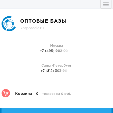
Togg
navi
ОПТОВЫЕ БАЗЫ
korporacia.ru
Москва
+7 (495)
902-00-48
Санкт-Петербург
+7 (812)
303-90-48
Корзина
0
товаров на 0 руб.