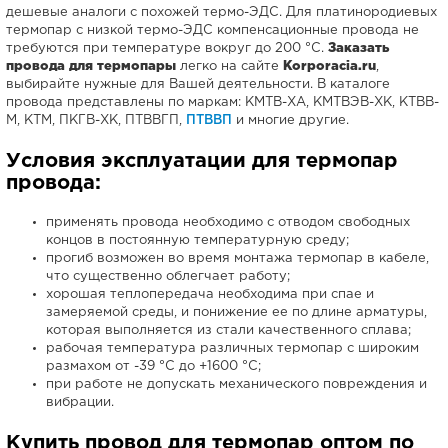
дешевые аналоги с похожей термо-ЭДС. Для платинородиевых
термопар с низкой термо-ЭДС компенсационные провода не
требуются при температуре вокруг до 200 °С.
Заказать
провода для термопары
легко на сайте
Korporacia.ru
,
выбирайте нужные для Вашей деятельности. В каталоге
провода представлены по маркам: КМТВ-ХА, КМТВЭВ-ХК, КТВВ-
М, КТМ, ПКГВ-ХК, ПТВВГП,
ПТВВП
и многие другие.
Условия эксплуатации для термопар
провода:
применять провода необходимо с отводом свободных
концов в постоянную температурную среду;
прогиб возможен во время монтажа термопар в кабеле,
что существенно облегчает работу;
хорошая теплопередача необходима при спае и
замеряемой среды, и понижение ее по длине арматуры,
которая выполняется из стали качественного сплава;
рабочая температура различных термопар с широким
размахом от -39 °С до +1600 °С;
при работе не допускать механического повреждения и
вибрации.
Купить провод для термопар оптом по