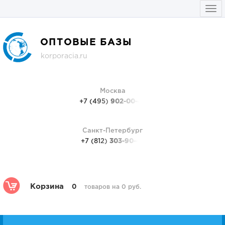
Togg
navi
ОПТОВЫЕ БАЗЫ
korporacia.ru
Москва
+7 (495)
902-00-48
Санкт-Петербург
+7 (812)
303-90-48
Корзина
0
товаров на 0 руб.