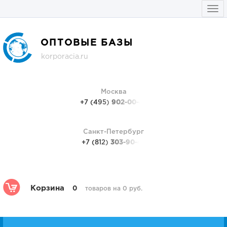
Togg
navi
ОПТОВЫЕ БАЗЫ
korporacia.ru
Москва
+7 (495)
902-00-48
Санкт-Петербург
+7 (812)
303-90-48
Корзина
0
товаров на 0 руб.