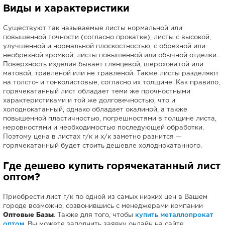
Виды и характеристики
Существуют так называемые листы нормальной или
повышенной точности (согласно прокатке), листы с высокой,
улучшенной и нормальной плоскостностью, с обрезной или
необрезной кромкой, листы повышенной или обычной отделки.
Поверхность изделия бывает глянцевой, шероховатой или
матовой, травленой или не травленой. Также листы разделяют
на толсто- и тонколистовые, согласно их толщине. Как правило,
горячекатанный лист обладает теми же прочностными
характеристиками и той же долговечностью, что и
холоднокатанный, однако обладает окалиной, а также
повышенной пластичностью, погрешностями в толщине листа,
неровностями и необходимостью последующей обработки.
Поэтому цена в листах г/к и х/к заметно разнится —
горячекатанный будет стоить дешевле холоднокатанного.
Где дешево купить горячекатанный лист
оптом?
Приобрести лист г/к по одной из самых низких цен в Вашем
городе возможно, созвонившись с менеджерами компании
Оптовые Базы
. Также для того, чтобы
купить металлопрокат
оптом
, Вы можете заполнить заявку онлайн на сайте