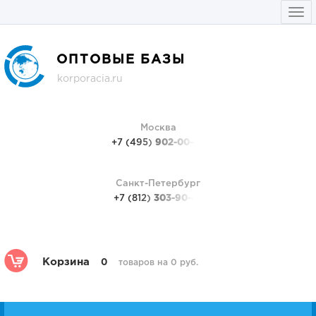
Togg
navi
ОПТОВЫЕ БАЗЫ
korporacia.ru
Москва
+7 (495)
902-00-48
Санкт-Петербург
+7 (812)
303-90-48
Корзина
0
товаров на 0 руб.