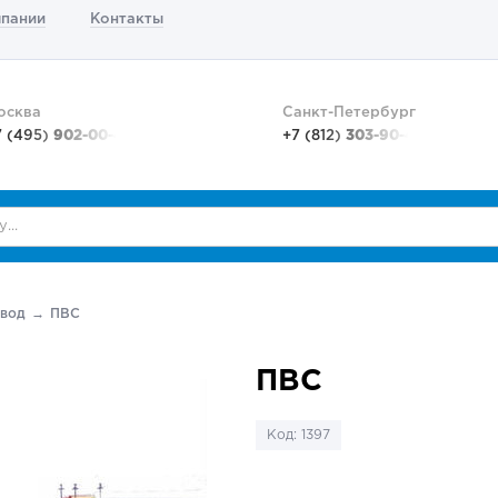
мпании
Контакты
осква
Санкт-Петербург
7 (495)
902-00-48
+7 (812)
303-90-48
овод
ПВС
ПВС
Код: 1397