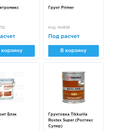
Петромикс
Грунт Primer
752
Код: 144858
асчет
Под расчет
 корзину
В корзину
рит Блэк
Грунтовка Tikkurila
Rostex Super (Ростекс
Супер)