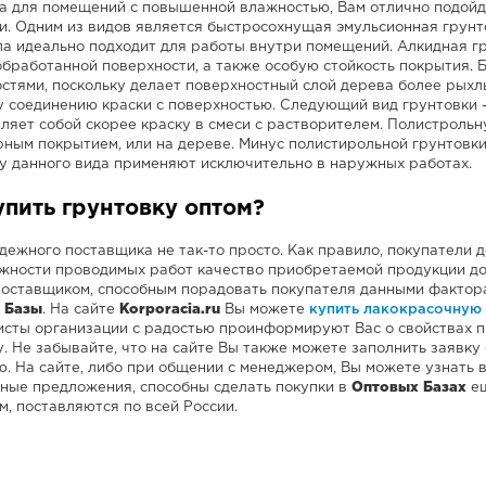
а для помещений с повышенной влажностью, Вам отлично подой
и. Одним из видов является быстросохнущая эмульсионная грунт
а идеально подходит для работы внутри помещений. Алкидная г
бработанной поверхности, а также особую стойкость покрытия. 
стями, поскольку делает поверхностный слой дерева более рыхлым
 соединению краски с поверхностью. Следующий вид грунтовки —
ляет собой скорее краску в смеси с растворителем. Полистроль
ным покрытием, или на дереве. Минус полистирольной грунтовки 
у данного вида применяют исключительно в наружных работах.
упить грунтовку оптом?
дежного поставщика не так-то просто. Как правило, покупатели д
жности проводимых работ качество приобретаемой продукции дол
Поставщиком, способным порадовать покупателя данными фактор
 Базы
. На сайте
Korporacia.ru
Вы можете
купить лакокрасочную
сты организации с радостью проинформируют Вас о свойствах п
. Не забывайте, что на сайте Вы также можете заполнить заявку
. На сайте, либо при общении с менеджером, Вы можете узнать в
ные предложения, способны сделать покупки в
Оптовых Базах
ещ
м, поставляются по всей России.