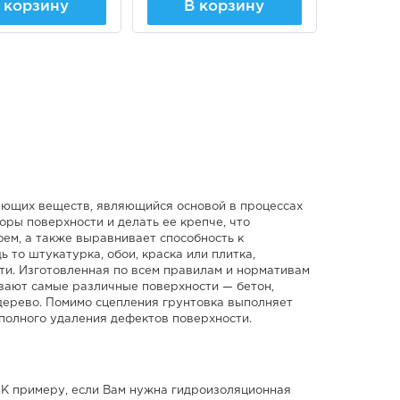
 корзину
В корзину
ующих веществ, являющийся основой в процессах
оры поверхности и делать ее крепче, что
ем, а также выравнивает способность к
 то штукатурка, обои, краска или плитка,
ти. Изготовленная по всем правилам и нормативам
вают самые различные поверхности — бетон,
е дерево. Помимо сцепления грунтовка выполняет
 полного удаления дефектов поверхности.
 К примеру, если Вам нужна гидроизоляционная