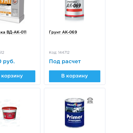
ка ВД-АК-011
Грунт АК-069
512
Код: 144712
0 руб.
Под расчет
 корзину
В корзину