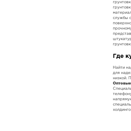
грунтовк
грунтовк
материал
службы о
поверхно
прочному
представ
штукатур
грунтовк
Где к
Найти на
для наде
низкой. 
Оптовые
Специали
телефону
напрямую
специаль
холдинго