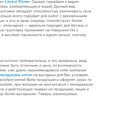
дет
Litokol Primer
. Однако, перейдем к видам
овка, разбавляющаяся водой. Данный вид
рунтовка обладает способностью увеличивать срок
Больше всего подходит для работ с деревянными
, а это, в свою очередь, способствует более
 эпоксидная — идеально подходит для бетона, и
ную грунтовку применяют на поверхностях с
в высокой токсичности и едком запахе, поэтому
остаточно требовательны, и это правильно, ведь
жно быть отличным, а цена, по возможности,
ами, уже давно зарекомендовала себя компания
 продукцию оптом
на выгодных для Вас условиях.
риобретаемой Вами продукции и оформят заказ по
 онлайн, при желании не контактируя с менеджером
се о действующих скидках на продукцию, акции и
е более выгодными. Товары, реализуемые