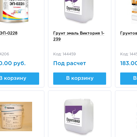
 ЭП-0228
Грунт эмаль Виктория 1-
Грунтов
239
44206
Код: 144459
Код: 144
0.00 руб.
Под расчет
183.0
В корзину
В корзину
В