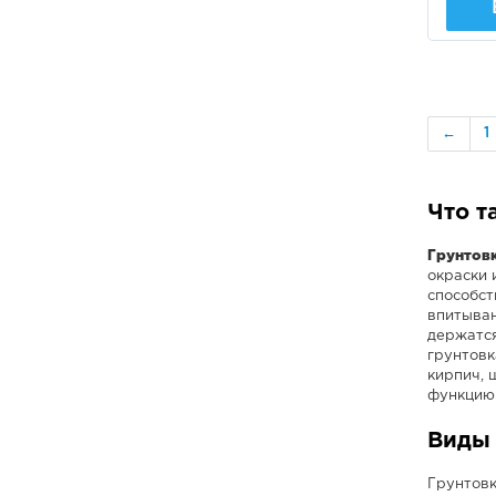
←
1
Что т
Грунтов
окраски 
способст
впитыван
держатся
грунтовк
кирпич, 
функцию 
Виды 
Грунтовк