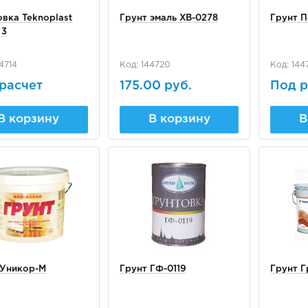
вка Teknoplast
Грунт эмаль ХВ-0278
Грунт 
 3
4714
Код: 144720
Код: 144
расчет
175.00 руб.
Под р
В корзину
В корзину
В
 Уникор-М
Грунт ГФ-0119
Грунт Г