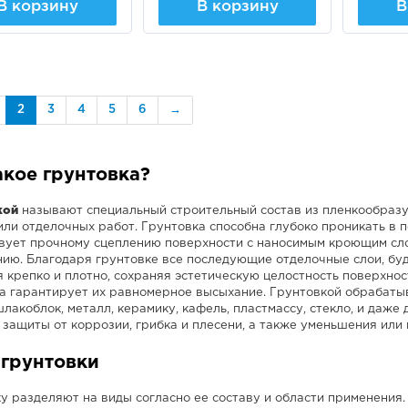
В корзину
В корзину
В
2
3
4
5
6
→
акое грунтовка?
кой
называют специальный строительный состав из пленкообраз
или отделочных работ. Грунтовка способна глубоко проникать в п
вует прочному сцеплению поверхности с наносимым кроющим сло
ию. Благодаря грунтовке все последующие отделочные слои, будь
 крепко и плотно, сохраняя эстетическую целостность поверхнос
а гарантирует их равномерное высыхание. Грунтовкой обрабаты
шлакоблок, металл, керамику, кафель, пластмассу, стекло, и даж
защиты от коррозии, грибка и плесени, а также уменьшения или
грунтовки
у разделяют на виды согласно ее составу и области применения.