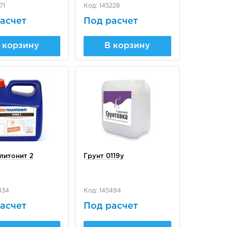
71
Код: 145228
асчет
Под расчет
 корзину
В корзину
литонит 2
Грунт 0119у
434
Код: 145494
асчет
Под расчет