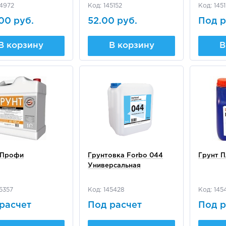
44972
Код: 145152
Код: 1451
00 руб.
52.00 руб.
Под р
В корзину
В корзину
В
 Профи
Грунтовка Forbo 044
Грунт П
Универсальная
5357
Код: 145428
Код: 145
расчет
Под расчет
Под р