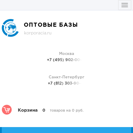
Togg
navi
ОПТОВЫЕ БАЗЫ
korporacia.ru
Москва
+7 (495)
902-00-48
Санкт-Петербург
+7 (812)
303-90-48
Корзина
0
товаров на 0 руб.