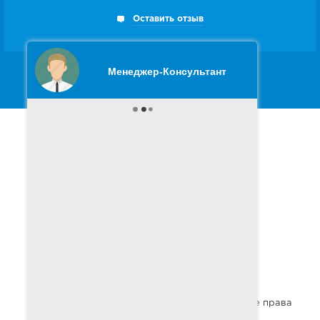
Оставить отзыв
Следите за нами в
Youtube
Москва
+7 (495)
902-00-48
Санкт-Петербург
+7 (812)
303-90-48
Напишите нам
© 1990-2026 Корпорация.ру - korporacia.ru - Все права
защищены.