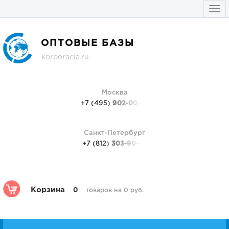
Togg
navi
ОПТОВЫЕ БАЗЫ
korporacia.ru
Москва
+7 (495)
902-00-48
Санкт-Петербург
+7 (812)
303-90-48
Корзина
0
товаров на 0 руб.