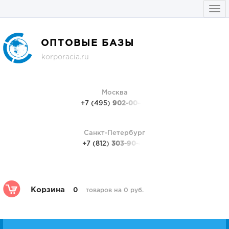
Togg
navi
ОПТОВЫЕ БАЗЫ
korporacia.ru
Москва
+7 (495)
902-00-48
Санкт-Петербург
+7 (812)
303-90-48
Корзина
0
товаров на 0 руб.