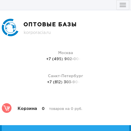
Togg
navi
ОПТОВЫЕ БАЗЫ
korporacia.ru
Москва
+7 (495)
902-00-48
Санкт-Петербург
+7 (812)
303-90-48
Корзина
0
товаров на 0 руб.