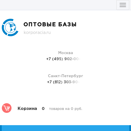
Togg
navi
ОПТОВЫЕ БАЗЫ
korporacia.ru
Москва
+7 (495)
902-00-48
Санкт-Петербург
+7 (812)
303-90-48
Корзина
0
товаров на 0 руб.