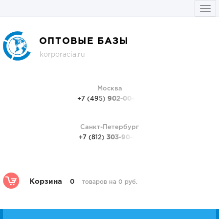
Togg
navi
ОПТОВЫЕ БАЗЫ
korporacia.ru
Москва
+7 (495)
902-00-48
Санкт-Петербург
+7 (812)
303-90-48
Корзина
0
товаров на 0 руб.