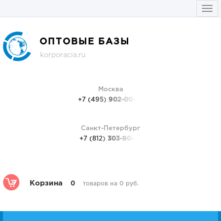
Togg
navi
ОПТОВЫЕ БАЗЫ
korporacia.ru
Москва
+7 (495)
902-00-48
Санкт-Петербург
+7 (812)
303-90-48
Корзина
0
товаров на 0 руб.