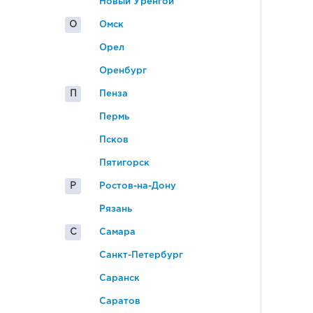
Новый Уренгой
О
Омск
Орел
Оренбург
П
Пенза
Пермь
Псков
Пятигорск
Р
Ростов-на-Дону
Рязань
С
Самара
Санкт-Петербург
Саранск
Саратов