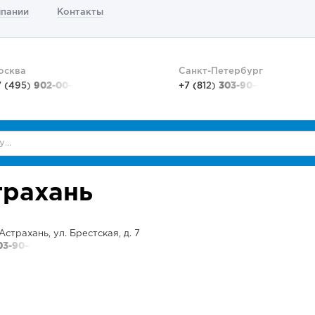
мпании
Контакты
осква
Санкт-Петербург
7 (495)
902-00-48
+7 (812)
303-90-48
трахань
Астрахань, ул. Брестская, д. 7
303-90-48