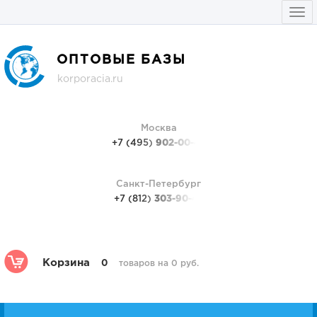
Togg
navi
ОПТОВЫЕ БАЗЫ
korporacia.ru
Москва
+7 (495)
902-00-48
Санкт-Петербург
+7 (812)
303-90-48
Корзина
0
товаров на 0 руб.